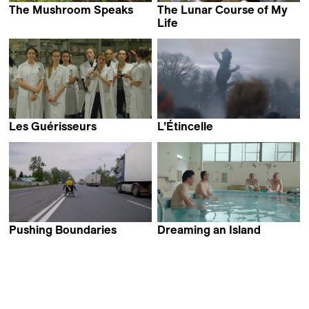
The Mushroom Speaks
The Lunar Course of My
Marion Neumann
Life
Valerie Bäuerlein
Les Guérisseurs
L’Étincelle
Marie-Eve Hildbrand
Antoine Harari &
Valeria Mazzucchi
Pushing Boundaries
Dreaming an Island
Lesia Kordonets
Andrea Pellerani