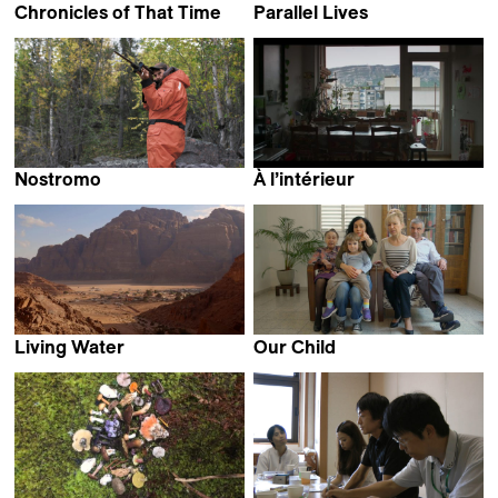
Chronicles of That Time
Parallel Lives
Maria Iorio &
Frank Matter
Raphaël Cuomo
Nostromo
À l’intérieur
Fisnik Maxville
Sabine Bally
Living Water
Our Child
Pavel Borecký
Marina Belobrovaja