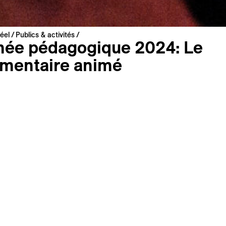
éel
Publics & activités
née pédagogique 2024: Le
mentaire animé
 raconter le passé lorsqu’il n’y a plus 
ue le souvenir ? Quelle place donner à l
imaginaire dans le récit documentaire ?
sion du subjectif dans le réel jalonne les
tés pendant notre Festival.
ous proposons une journée dédiée au
ntaire animé et à son usage dans un c
re en collaboration avec
Cinéculture
tions pratiques
Programme 2024