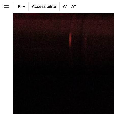
-
+
Accessibilité
A
A
Fr
En
De