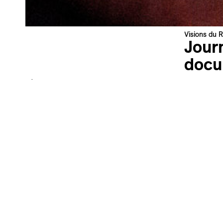
Industry Newsletter — EN
News about the Festival & Professional activities
S'inscrire
Visions du R
Jour
Ce site est protégé par reCAPTCHA, la
Politique de confidentialité
et les
Conditions d'utilisation
de Google s'appliquent.
docu
À propos – Publics & médiation
Comment
Tout public
trace q
VdR Kids (4-12 ans)
VdR Next Gen (12-26 ans)
ou à l’
Écoles et universités
L’incur
Seniors
Publics en situation de handicap
présen
VdR at School
Nous v
docume
scolai
Informa