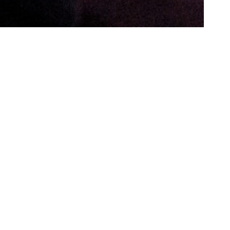
d’autre
’intime
 films
ontexte