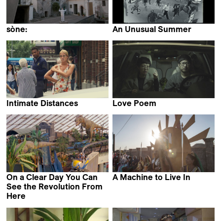
sòne:
An Unusual Summer
Daniel Kemény
Kamal Aljafari
Intimate Distances
Love Poem
Phillip Warnell
Xiaozhen Wang
On a Clear Day You Can
A Machine to Live In
Yoni Goldstein &
See the Revolution From
Meredith Zielke
Here
Emma Charles &
Ben Evans James