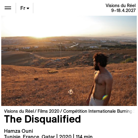
Visions du Réel
Fr
9–18.4.2027
En
De
Visions du Réel
Films 2020
Compétition Internationale Burning Li
The Disqualified
Hamza Ouni
Tunisie, France, Qatar | 2020 | 114 min