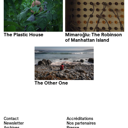
The Plastic House
Mimaroğlu: The Robinson
Allison Chhorn
of Manhattan Island
Serdar Kökçeoğlu
The Other One
Francisco Bermejo
Contact
Accréditations
Newsletter
Nos partenaires
Archives
Presse