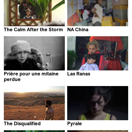
The Calm After the Storm
NA China
Mercedes Gaviria
Marie Voignier
Prière pour une mitaine
Las Ranas
Edgardo Castro
perdue
Jean-François Lesage
The Disqualified
Pyrale
Hamza Ouni
Roxanne Gaucherand