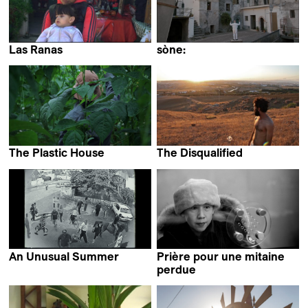
Las Ranas
sòne:
Edgardo Castro
Daniel Kemény
The Plastic House
The Disqualified
Allison Chhorn
Hamza Ouni
An Unusual Summer
Prière pour une mitaine
Kamal Aljafari
perdue
Jean-François Lesage