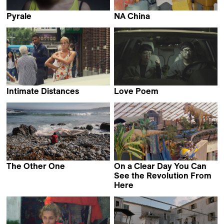
Pyrale
NA China
Roxanne Gaucherand
Marie Voignier
Intimate Distances
Love Poem
Phillip Warnell
Xiaozhen Wang
The Other One
On a Clear Day You Can
Francisco Bermejo
See the Revolution From
Here
Emma Charles &
Ben Evans James