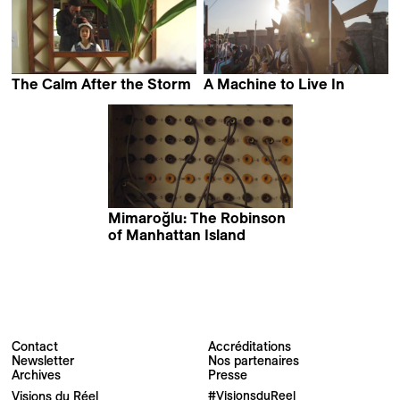
The Calm After the Storm
A Machine to Live In
Mercedes Gaviria
Yoni Goldstein &
Meredith Zielke
Mimaroğlu: The Robinson
of Manhattan Island
Serdar Kökçeoğlu
Contact
Accréditations
Newsletter
Nos partenaires
Archives
Presse
Newsletter
Visions du Réel
#VisionsduReel