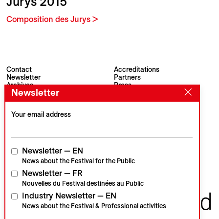
Jurys 2015
Composition des Jurys >
Contact
Accreditations
Newsletter
Partners
Archives
Press
Newsletter
Visions du Réel
#VisionsduReel
Place du Marché 2
CH–1260 Nyon
Your email address
Main partner
Media partner
Newsletter — EN
News about the Festival for the Public
Newsletter — FR
Institutional partners
Nouvelles du Festival destinées au Public
Industry Newsletter — EN
News about the Festival & Professional activities