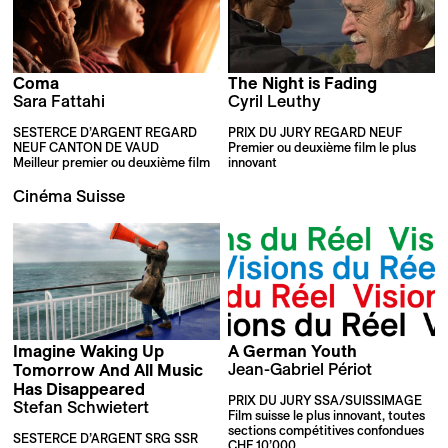
Coma
The Night is Fading
Sara Fattahi
Cyril Leuthy
SESTERCE D’ARGENT REGARD
PRIX DU JURY REGARD NEUF
NEUF CANTON DE VAUD
Premier ou deuxième film le plus
Meilleur premier ou deuxième film
innovant
Cinéma Suisse
Imagine Waking Up
A German Youth
Jean-Gabriel Périot
Tomorrow And All Music
Has Disappeared
PRIX DU JURY SSA/SUISSIMAGE
Stefan Schwietert
Film suisse le plus innovant, toutes
sections compétitives confondues
SESTERCE D’ARGENT SRG SSR
CHF 10’000