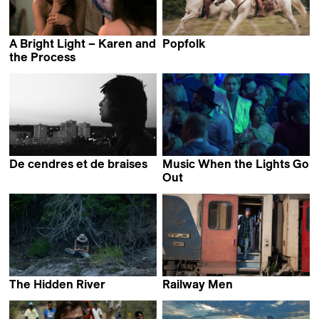
A Bright Light – Karen and
Popfolk
Jivko Darakchiev &
the Process
Emmanuelle Antille
Perrine Gamot
De cendres et de braises
Music When the Lights Go
Manon Ott
Out
Ismael Caneppele
The Hidden River
Railway Men
Jean-François Lesage
Erige Sehiri