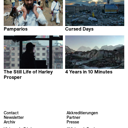
Pamparios
Cursed Days
Florian Seufert
Artem Iurchenko
The Still Life of Harley
4 Years in 10 Minutes
Mladen Kovačević
Prosper
Juan Manuel Sepúlveda
Contact
Akkreditierungen
Newsletter
Partner
Newsletter
Archiv
Presse