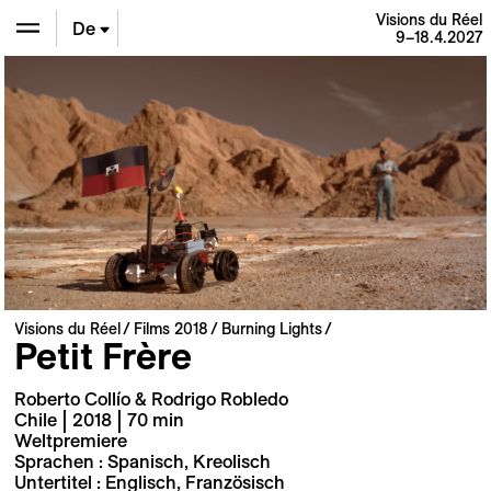
Visions du Réel
De
9–18.4.2027
En
Fr
Visions du Réel
Films 2018
Burning Lights
Petit Frère
Roberto Collío & Rodrigo Robledo
Chile | 2018 | 70 min
Weltpremiere
Sprachen : Spanisch, Kreolisch
Untertitel : Englisch, Französisch