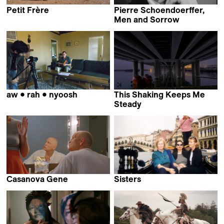
Petit Frère
Pierre Schoendoerffer,
Roberto Collío &
Men and Sorrow
Rodrigo Robledo
Laurent Roth
aw • rah • nyoosh
This Shaking Keeps Me
Ben Neufeld
Steady
Shehrezad Maher
Casanova Gene
Sisters
Luise Donschen
Peter Entell