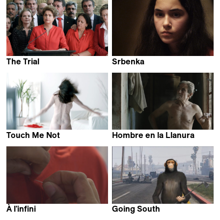
The Trial
Srbenka
Maria Augusta Ramos
Nebojša Slijepčević
Touch Me Not
Hombre en la Llanura
Adina Pintilie
Patricio Suarez
À l'infini
Going South
Edmond Carrère
Dominic Gagnon