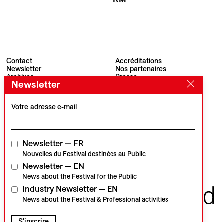
Maxim Arbugaev
Zhang Mengqi
Contact
Accréditations
Newsletter
Nos partenaires
Archives
Presse
Newsletter
Visions du Réel
#VisionsduReel
Place du Marché 2
CH–1260 Nyon
Votre adresse e-mail
Partenaire principal
Partenaire média
Newsletter — FR
Nouvelles du Festival destinées au Public
Newsletter — EN
Partenaires institutionnels
News about the Festival for the Public
Industry Newsletter — EN
News about the Festival & Professional activities
S'inscrire