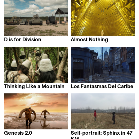
D is for Division
Almost Nothing
Davis Simanis
ZimmerFrei & Anna de
Manincor
Thinking Like a Mountain
Los Fantasmas Del Caribe
Alexander Hick
Felipe Monroy
Genesis 2.0
Self-portrait: Sphinx in 47
Christian Frei &
KM