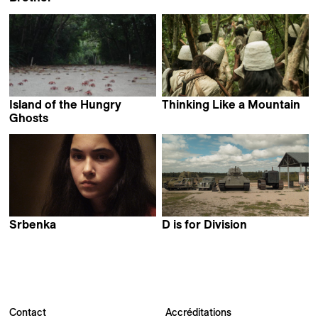
Vadym Ilkov
Manincor
Island of the Hungry
Thinking Like a Mountain
Alexander Hick
Ghosts
Gabrielle Brady
Srbenka
D is for Division
Nebojša Slijepčević
Davis Simanis
Contact
Accréditations