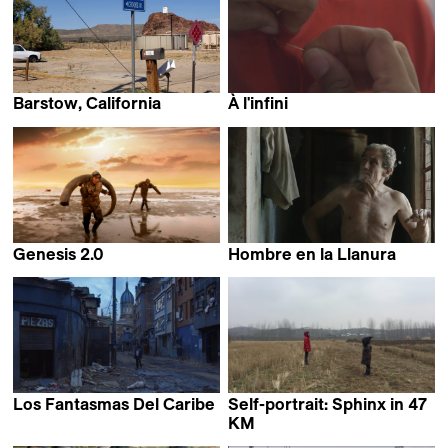
Barstow, California
À l'infini
Rainer Komers
Edmond Carrère
Genesis 2.0
Hombre en la Llanura
Christian Frei &
Patricio Suarez
Maxim Arbugaev
Los Fantasmas Del Caribe
Self-portrait: Sphinx in 47
Felipe Monroy
KM
Zhang Mengqi