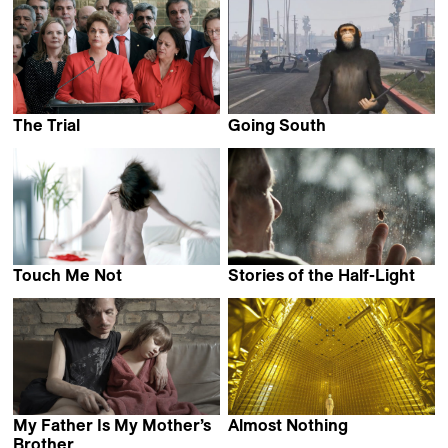
The Trial
Going South
Maria Augusta Ramos
Dominic Gagnon
Touch Me Not
Stories of the Half-Light
Adina Pintilie
Luca Magi
My Father Is My Mother’s
Almost Nothing
ZimmerFrei & Anna de
Brother