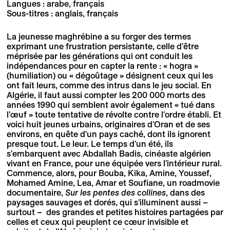
Langues : arabe, français
Sous-titres : anglais, français
La jeunesse maghrébine a su forger des termes
exprimant une frustration persistante, celle d'être
méprisée par les générations qui ont conduit les
indépendances pour en capter la rente : « hogra »
(humiliation) ou « dégoûtage » désignent ceux qui les
ont fait leurs, comme des intrus dans le jeu social. En
Algérie, il faut aussi compter les 200 000 morts des
années 1990 qui semblent avoir également « tué dans
l'œuf » toute tentative de révolte contre l'ordre établi. Et
voici huit jeunes urbains, originaires d'Oran et de ses
environs, en quête d'un pays caché, dont ils ignorent
presque tout. Le leur. Le temps d'un été, ils
s'embarquent avec Abdallah Badis, cinéaste algérien
vivant en France, pour une équipée vers l'intérieur rural.
Commence, alors, pour Bouba, Kika, Amine, Youssef,
Mohamed Amine, Lea, Amar et Soufiane, un roadmovie
documentaire,
Sur les pentes des collines
, dans des
paysages sauvages et dorés, qui s'illuminent aussi –
surtout – des grandes et petites histoires partagées par
celles et ceux qui peuplent ce cœur invisible et