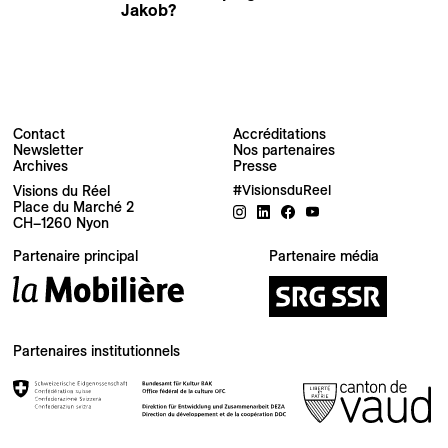
Jakob?
Stefan Bohun
Contact
Accréditations
Newsletter
Nos partenaires
Archives
Presse
Newsletter
Visions du Réel
#VisionsduReel
Place du Marché 2
CH–1260 Nyon
Votre adresse e-mail
Partenaire principal
Partenaire média
Newsletter — FR
Nouvelles du Festival destinées au Public
Newsletter — EN
Partenaires institutionnels
News about the Festival for the Public
Industry Newsletter — EN
News about the Festival & Professional activities