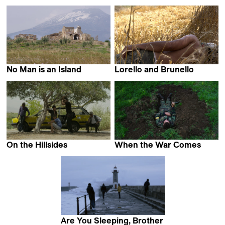
Virpi Suutari
Guillaume Massart
No Man is an Island
Lorello and Brunello
Dominique Marchais
Jacopo Quadri
On the Hillsides
When the War Comes
Abdallah Badis
Jan Gebert
Are You Sleeping, Brother