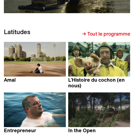
Latitudes
→ Tout le programme
Amal
L'Histoire du cochon (en
Mohamed Siam
nous)
Jan Vromman
Entrepreneur
In the Open