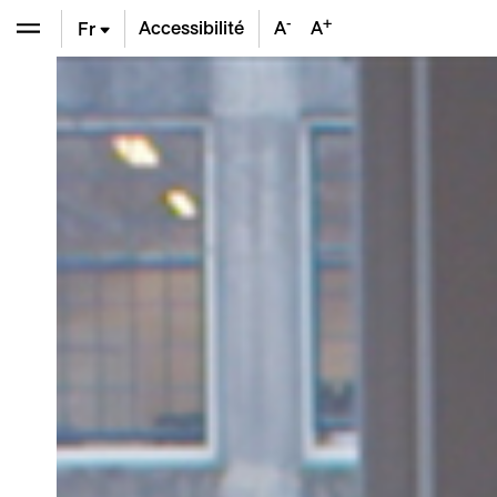
-
+
Accessibilité
A
A
Fr
En
De