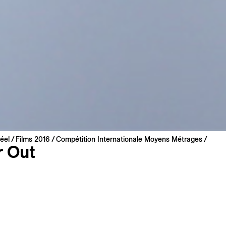
éel
Films 2016
Compétition Internationale Moyens Métrages
r Out
isten
r
 2015 | 46 min
nternationale
néerlandais
 : anglais, français