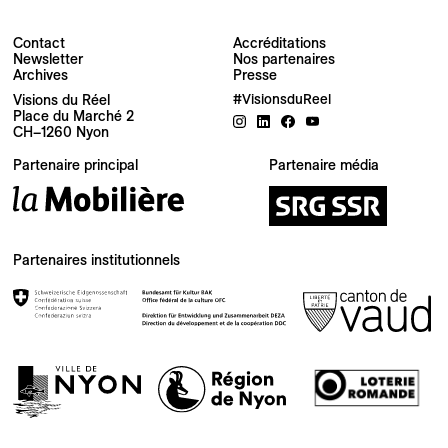
Contact
Accréditations
Newsletter
Nos partenaires
Archives
Presse
Newsletter
Visions du Réel
#VisionsduReel
Place du Marché 2
CH–1260 Nyon
Votre adresse e-mail
Partenaire principal
Partenaire média
Newsletter — FR
Nouvelles du Festival destinées au Public
Newsletter — EN
Partenaires institutionnels
News about the Festival for the Public
Industry Newsletter — EN
News about the Festival & Professional activities
S'inscrire
Ce site est protégé par reCAPTCHA, la
Politique de confidentialité
et les
Conditions d'utilisation
de Google s'appliquent.