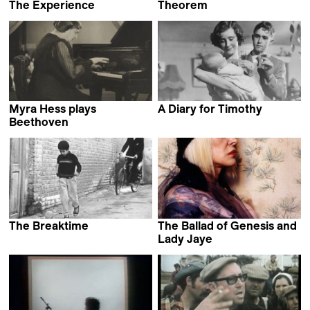
The Experience
Theorem
Abbas Kiarostami
Pier Paolo Pasolini
Myra Hess plays
A Diary for Timothy
Humphrey Jennings
Beethoven
Humphrey Jennings
The Breaktime
The Ballad of Genesis and
Abbas Kiarostami
Lady Jaye