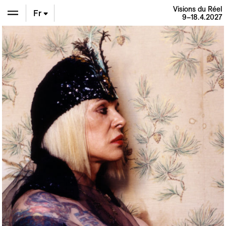
Visions du Réel
Fr
9–18.4.2027
En
De