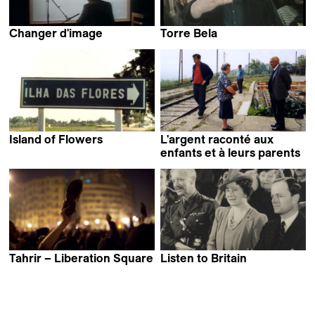
Changer d'image
Torre Bela
Jean-Luc Godard
Thomas Harlan
Island of Flowers
L'argent raconté aux
Jorge Furtado
enfants et à leurs parents
Claudio Pazienza
Tahrir – Liberation Square
Listen to Britain
Stefano Savona
Humphrey Jennings &
Stewart McAllister