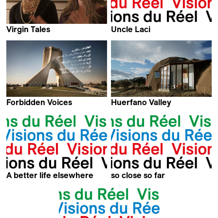
Virgin Tales
Uncle Laci
Mirjam von Arx
Claudio Recupero &
Elena Hazanov
Forbidden Voices
Huerfano Valley
Barbara Miller
Elisa Larvego
A better life elsewhere
so close so far
Rolando Colla
Michel Favre