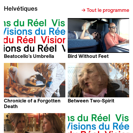
Helvétiques
→ Tout le programme
Beatocello's Umbrella
Bird Without Feet
Georges Gachot
Valérianne Poidevin
Chronicle of a Forgotten
Between Two-Spirit
Laurence Périgaud
Death
Pierre Morath