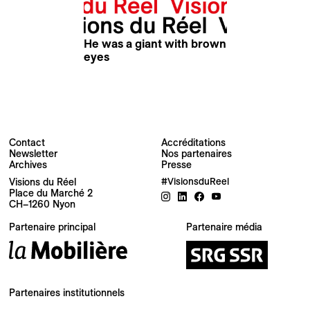
He was a giant with brown
eyes
Eileen Hofer
Contact
Accréditations
Newsletter
Nos partenaires
Archives
Presse
Visions du Réel
#VisionsduReel
Place du Marché 2
CH–1260 Nyon
Votre adresse e-mail
Partenaire principal
Partenaire média
Newsletter — FR
Nouvelles du Festival destinées au Public
Newsletter — EN
Partenaires institutionnels
News about the Festival for the Public