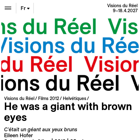
Visions du Réel
Fr
9–18.4.2027
En
De
Visions du Réel
Films 2012
Helvétiques
He was a giant with brown
eyes
C'était un géant aux yeux bruns
Eileen Hofer