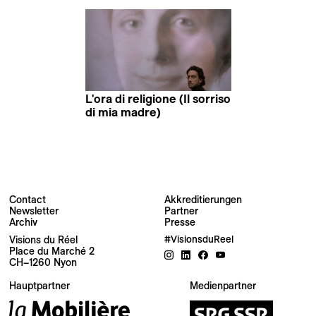
L'ora di religione (Il sorriso
di mia madre)
Marco Bellocchio
Contact
Akkreditierungen
Newsletter
Partner
Newsletter
Archiv
Presse
Visions du Réel
#VisionsduReel
Place du Marché 2
Ihre E-Mail-Adresse
CH–1260 Nyon
Hauptpartner
Medienpartner
Newsletter — EN