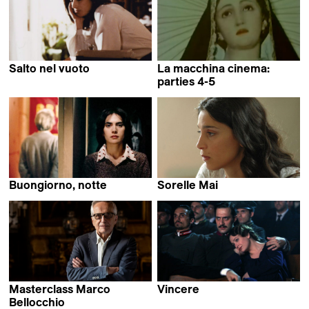
Stefano Rulli &
Marco Bellocchio
Salto nel vuoto
La macchina cinema:
Marco Bellocchio
parties 4-5
Silvano Agosti,
Sandro Petraglia,
Stefano Rulli &
Marco Bellocchio
Buongiorno, notte
Sorelle Mai
Marco Bellocchio
Marco Bellocchio
Masterclass Marco
Vincere
Marco Bellocchio
Bellocchio