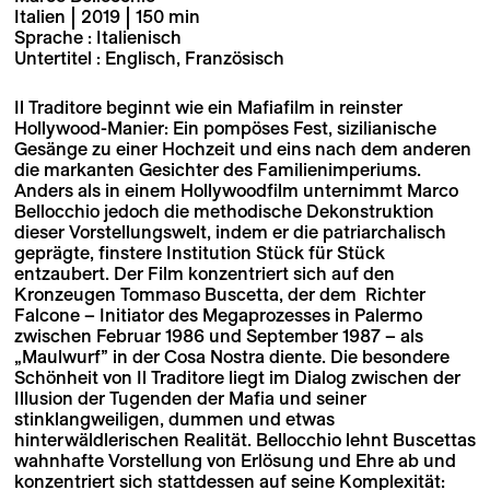
Italien | 2019 | 150 min
Sprache : Italienisch
Untertitel : Englisch, Französisch
Il Traditore beginnt wie ein Mafiafilm in reinster
Hollywood-Manier: Ein pompöses Fest, sizilianische
Gesänge zu einer Hochzeit und eins nach dem anderen
die markanten Gesichter des Familienimperiums.
Anders als in einem Hollywoodfilm unternimmt Marco
Bellocchio jedoch die methodische Dekonstruktion
dieser Vorstellungswelt, indem er die patriarchalisch
geprägte, finstere Institution Stück für Stück
entzaubert. Der Film konzentriert sich auf den
Kronzeugen Tommaso Buscetta, der dem Richter
Falcone – Initiator des Megaprozesses in Palermo
zwischen Februar 1986 und September 1987 – als
„Maulwurf” in der Cosa Nostra diente. Die besondere
Schönheit von Il Traditore liegt im Dialog zwischen der
Illusion der Tugenden der Mafia und seiner
stinklangweiligen, dummen und etwas
hinterwäldlerischen Realität. Bellocchio lehnt Buscettas
wahnhafte Vorstellung von Erlösung und Ehre ab und
konzentriert sich stattdessen auf seine Komplexität: