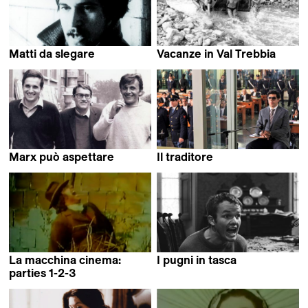
Matti da slegare
Vacanze in Val Trebbia
Sandro Petraglia,
Marco Bellocchio
Stefano Rulli,
Silvano Agosti &
Marco Bellocchio
Marx può aspettare
Il traditore
Marco Bellocchio
Marco Bellocchio
La macchina cinema:
I pugni in tasca
Marco Bellocchio
parties 1-2-3
Silvano Agosti,
Sandro Petraglia,