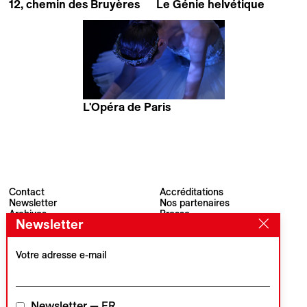
12, chemin des Bruyères
Le Génie helvétique
Jean-Stéphane Bron
Jean-Stéphane Bron
L'Opéra de Paris
Jean-Stéphane Bron
Contact
Accréditations
Newsletter
Nos partenaires
Archives
Presse
Newsletter
Visions du Réel
#VisionsduReel
Place du Marché 2
CH–1260 Nyon
Votre adresse e-mail
Partenaire principal
Partenaire média
Newsletter — FR