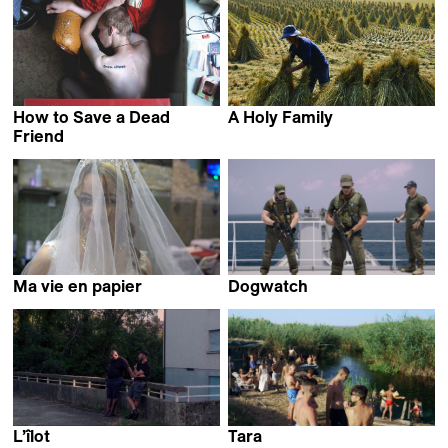
How to Save a Dead
A Holy Family
Elvis A-Liang Lu
Friend
Marusya Syroechkovskaya
Ma vie en papier
Dogwatch
Vida Dena
Gregoris Rentis
L’îlot
Tara