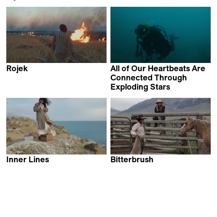
Steven Vit
Lydie Wisshaupt-Claudel
Rojek
All of Our Heartbeats Are
Zaynê Akyol
Connected Through
Exploding Stars
Jennifer Rainsford
Inner Lines
Bitterbrush
Pierre-Yves Vandeweerd
Emelie Mahdavian