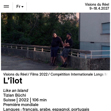
Visions du Réel
Fr
9–18.4.2027
En
De
Visions du Réel
Films 2022
Compétition Internationale Longs Mé
L’îlot
Like an Island
Tizian Büchi
Suisse | 2022 | 106 min
Première mondiale
Langues : français, arabe, espagnol, portugais