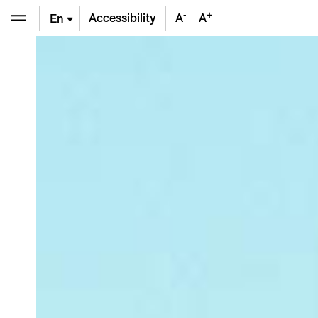
-
+
Accessibility
A
A
En
De
Fr