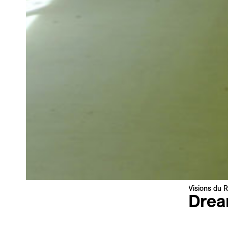
Newsletter
Ihre E-Mail-Adresse
Newsletter — EN
News about the Festival for the Public
Newsletter — FR
Nouvelles du Festival destinées au Public
Industry Newsletter — EN
News about the Festival & Professional activities
Anmelden
Diese Website wird durch reCAPTCHA geschützt, die
Datenschutzerklärung
und die
Nutzungsbedingungen
von Google
Visions du R
gelten.
Drea
Sognando 