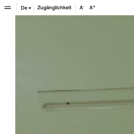
-
+
Zugänglichkeit
A
A
De
En
Fr