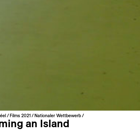
éel
Films 2021
Nationaler Wettbewerb
ming an Island
un'isola