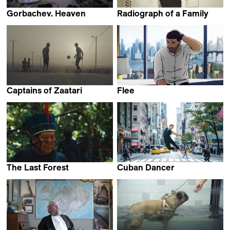
Gorbachev. Heaven
Radiograph of a Family
Vitaly Mansky
Firouzeh Khosrovani
Captains of Zaatari
Flee
Ali El Arabi
Jonas Poher Rasmussen
The Last Forest
Cuban Dancer
Luiz Bolognesi
Roberto Salinas