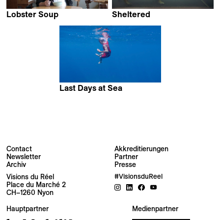
Lobster Soup
Sheltered
Jose Andreu Ibarra &
Saskia Gubbels
Rafa Molés
Last Days at Sea
Venice De Castro Atienza
Contact
Akkreditierungen
Newsletter
Partner
Newsletter
Archiv
Presse
Visions du Réel
#VisionsduReel
Place du Marché 2
Ihre E-Mail-Adresse
CH–1260 Nyon
Hauptpartner
Medienpartner