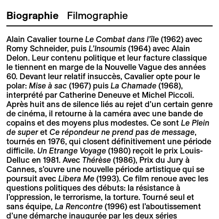
Biographie
Filmographie
Alain Cavalier tourne
Le Combat dans l’île
(1962) avec
Romy Schneider, puis
L’Insoumis
(1964) avec Alain
Delon. Leur contenu politique et leur facture classique
le tiennent en marge de la Nouvelle Vague des années
60. Devant leur relatif insuccès, Cavalier opte pour le
polar:
Mise à sac
(1967) puis
La Chamade
(1968),
interprété par Catherine Deneuve et Michel Piccoli.
Après huit ans de silence liés au rejet d’un certain genre
de cinéma, il retourne à la caméra avec une bande de
copains et des moyens plus modestes. Ce sont
Le Plein
de super
et
Ce répondeur ne prend pas de message
,
tournés en 1976, qui closent définitivement une période
difficile.
Un Etrange Voyage
(1980) reçoit le prix Louis-
Delluc en 1981. Avec
Thérèse
(1986), Prix du Jury à
Cannes, s’ouvre une nouvelle période artistique qui se
poursuit avec
Libera Me
(1993). Ce film renoue avec les
questions politiques des débuts: la résistance à
l’oppression, le terrorisme, la torture. Tourné seul et
sans équipe,
La Rencontre
(1996) est l’aboutissement
d’une démarche inaugurée par les deux séries