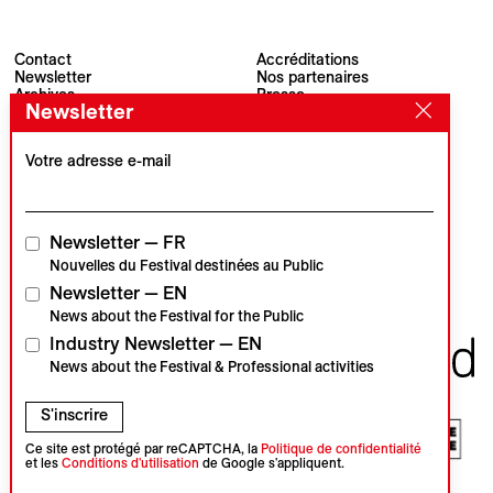
Contact
Accréditations
Newsletter
Nos partenaires
Archives
Presse
Newsletter
Visions du Réel
#VisionsduReel
Place du Marché 2
CH–1260 Nyon
Votre adresse e-mail
Partenaire principal
Partenaire média
Newsletter — FR
Nouvelles du Festival destinées au Public
Newsletter — EN
Partenaires institutionnels
News about the Festival for the Public
Industry Newsletter — EN
News about the Festival & Professional activities
S'inscrire
Ce site est protégé par reCAPTCHA, la
Politique de confidentialité
et les
Conditions d'utilisation
de Google s'appliquent.