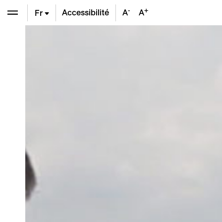
-
+
Accessibilité
A
A
Fr
En
De