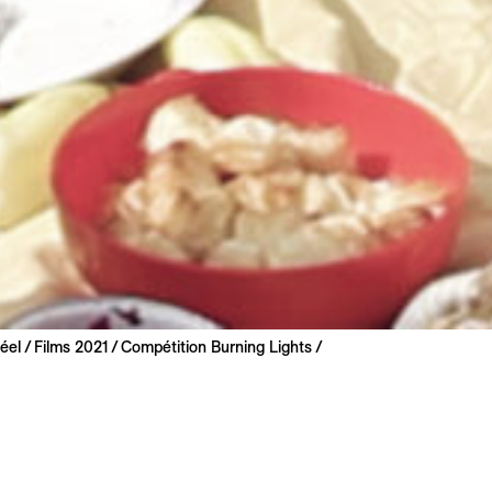
éel
Films 2021
Compétition Burning Lights
ć & Corina Schwingruber Ilić
021 | 78 min
mondiale
serbe