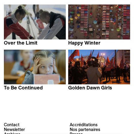
Matthieu Rytz
Talal Derki
Over the Limit
Happy Winter
Marta Prus
Giovanni Totaro
To Be Continued
Golden Dawn Girls
Ivars Seleckis
Håvard Bustnes
Contact
Accréditations
Newsletter
Nos partenaires