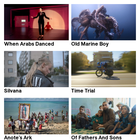
When Arabs Danced
Old Marine Boy
Jaouad Rhalib
Moyoung Jin
Silvana
Time Trial
Christina Tsiobanelis,
Finlay Pretsell
Mika Gustafson &
Olivia Kastebring
Anote's Ark
Of Fathers And Sons