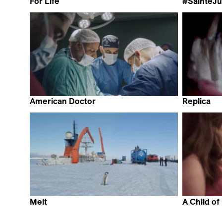
For Life
#SainteJu
Ahmet Seven
Giulia Mon
American Doctor
Replica
Poh Si Teng
Chouwa L
Melt
A Child o
Nikolaus Geyrhalter
Maite Albe