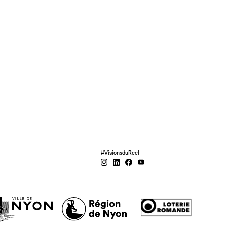
#VisionsduReel