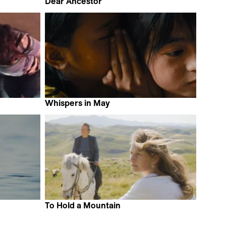
Dear Ancestor
Nantenaina Lova
Whispers in May
 Habak
Dongnan Chen
To Hold a Mountain
k Weisman
Biljana Tutorov & Petar Glomazić