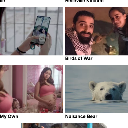
lie
Belleville Kitchen
tineri
Marine Gautier
Birds of War
iang
Janay Boulos & Abd Alkader
f My Own
Nuisance Bear
rdi
Gabriela Osio Vanden & Jac