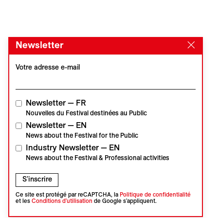
Newsletter
Votre adresse e-mail
Newsletter — FR
Nouvelles du Festival destinées au Public
Newsletter — EN
News about the Festival for the Public
Industry Newsletter — EN
Contact
Accréditations
Newsletter
Presse
News about the Festival & Professional activities
Partenaire principal
Partenaire média
S'inscrire
Ce site est protégé par reCAPTCHA, la
Politique de confidentialité
et les
Conditions d'utilisation
de Google s'appliquent.