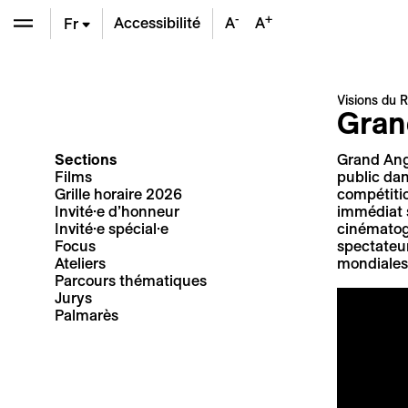
-
+
Accessibilité
A
A
Fr
En
Visions du R
Gran
De
Sections
Grand Angl
Films
public dan
Grille horaire 2026
compétitio
Invité·e d’honneur
immédiat s
Invité·e spécial·e
cinématogr
Focus
spectateur
Ateliers
mondiales,
Parcours thématiques
Jurys
Palmarès