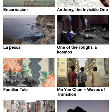
Encarnación
Anthony, the Invisible One
Chloé Bourgès
Sergio Da Costa &
Maya Kosa
La pesca
One of the roughs, a
Pablo Alvarez Mesa &
kosmos
Fernando Lopez Escriva
Carmine Grimaldi
Familiar Tale
Ma Yan Chan – Waves of
Sumie García
Transition
Jonas Scheu