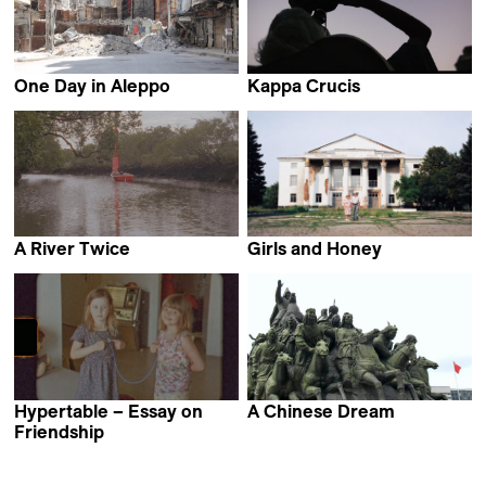
One Day in Aleppo
Kappa Crucis
Ali Alibrahim
João Borges
A River Twice
Girls and Honey
Audrey Lam
Pieter-Jan De Pue
Hypertable – Essay on
A Chinese Dream
Rémi Bassaler
Friendship
Filippo Filliger