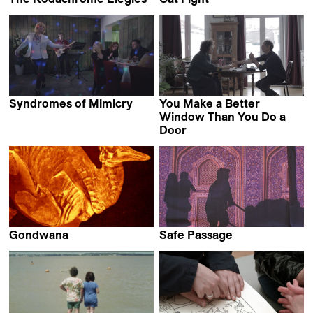
Jay Rosenblatt
Jairo Boisier
Syndromes of Mimicry
You Make a Better
Anastasija Piroženko
Window Than You Do a
Door
Farah Kassem
Gondwana
Safe Passage
Riccardo Giacconi
Payam Parsafar