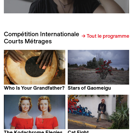
Compétition Internationale
→ Tout le programme
Courts Métrages
Who Is Your Grandfather?
Stars of Gaomeigu
Rikisaburo Sato &
Marko Grba Singh
Sunjha Kim
The Kodachrome Elegies
Cat Fight