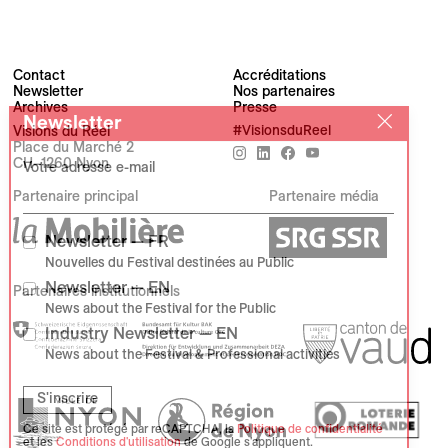
Contact
Accréditations
Newsletter
Nos partenaires
Archives
Presse
Newsletter
Visions du Réel
#VisionsduReel
Place du Marché 2
CH–1260 Nyon
Votre adresse e-mail
Partenaire principal
Partenaire média
Newsletter — FR
Nouvelles du Festival destinées au Public
Newsletter — EN
Partenaires institutionnels
News about the Festival for the Public
Industry Newsletter — EN
News about the Festival & Professional activities
S'inscrire
Ce site est protégé par reCAPTCHA, la
Politique de confidentialité
et les
Conditions d'utilisation
de Google s'appliquent.