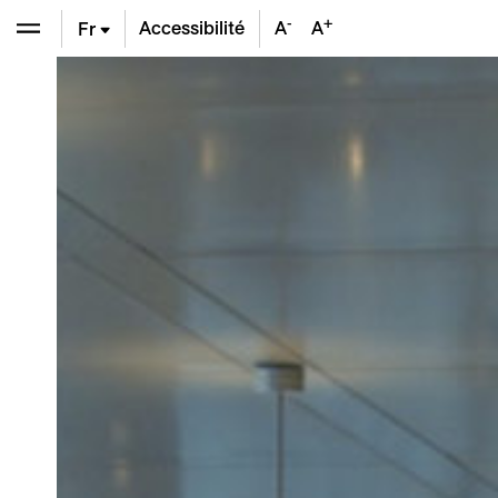
-
+
Accessibilité
A
A
Fr
En
De