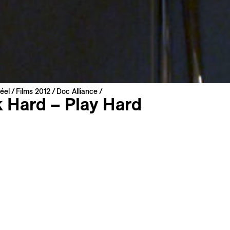
éel
Films 2012
Doc Alliance
 Hard – Play Hard
osmann
| 2011 | 90 min
allemand
 : anglais
s
Synopsis long
 et la manière de travailler ont changé. La réalisatrice Carme
ésente un monde fait de bureaux sans territoire, où la po
lus. Les nouveaux travailleurs, équipés de multiples appareil