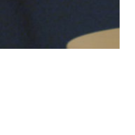
n
inteuse
s mobiles,