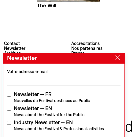
The Will
Christan Sønderby Jepsen
Contact
Accréditations
Newsletter
Nos partenaires
Archives
Presse
Newsletter
Visions du Réel
#VisionsduReel
Place du Marché 2
CH–1260 Nyon
Votre adresse e-mail
Partenaire principal
Partenaire média
Newsletter — FR
Nouvelles du Festival destinées au Public
Newsletter — EN
Partenaires institutionnels
News about the Festival for the Public
Industry Newsletter — EN
News about the Festival & Professional activities