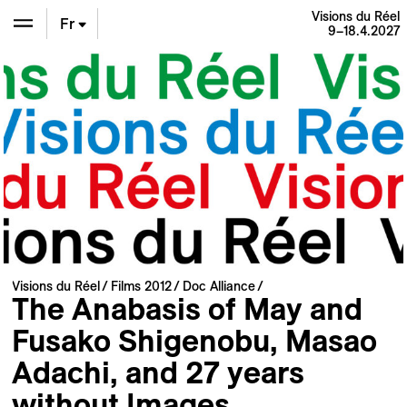
Visions du Réel
Fr
9–18.4.2027
En
De
Visions du Réel
Films 2012
Doc Alliance
The Anabasis of May and
Fusako Shigenobu, Masao
Adachi, and 27 years
without Images