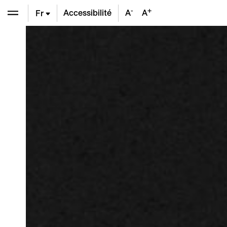
-
+
Accessibilité
A
A
Fr
En
De