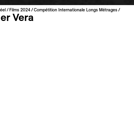
éel
Films 2024
Compétition Internationale Longs Métrages
er Vera
bleton & Alys Tomlinson
ni | 2024 | 91 min
mondiale
biélorusse, français, anglais
 : anglais, français
s
Synopsis long
Filmographie
r un passé tumultueux, Vera se réfugie au sein d’un monas
. Guidée par son amour pour les chevaux, elle avance sur 
ion. Et vers sa liberté, magnifiée par une photographie te
icônes et le réalisme païen où plane l’ombre de Tarkovski.
r ce film à Ma liste