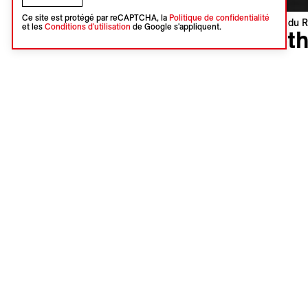
Ce site est protégé par reCAPTCHA, la
Politique de confidentialité
Visions du R
et les
Conditions d'utilisation
de Google s'appliquent.
Moth
Cécile Em
Royaume-U
Première 
Langues : 
Sous-titres
Synopsi
Hantée pa
biélorusse
de rédempt
l’art des 
Ajoute