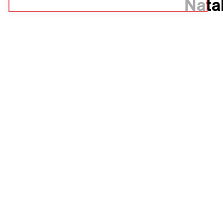
Natal
Elizabeth 
États-Unis
Première I
Langue : a
Sous-titres
Synopsi
Natalia a 
byzantine,
consacrer 
questionne
poignant,
Ajoute
Crédits