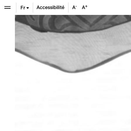
-
+
Accessibilité
A
A
Fr
En
De