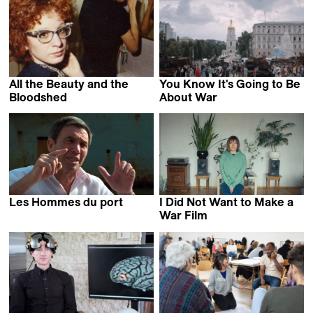
All the Beauty and the
You Know It's Going to Be
Bloodshed
About War
Laura Poitras
Olha Tsybulska
Les Hommes du port
I Did Not Want to Make a
Alain Tanner
War Film
Nadia Parfan