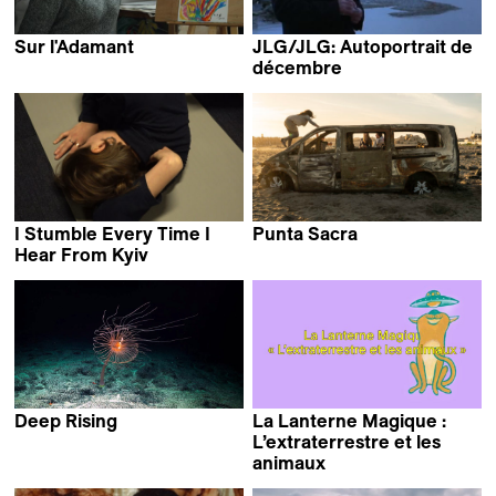
Sur l'Adamant
JLG/JLG: Autoportrait de
Nicolas Philibert
décembre
Jean-Luc Godard
I Stumble Every Time I
Punta Sacra
Francesca Mazzoleni
Hear From Kyiv
Daryna Mamaisur
Deep Rising
La Lanterne Magique :
Matthieu Rytz
L’extraterrestre et les
animaux