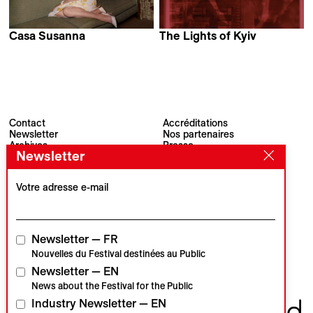
Casa Susanna
The Lights of Kyiv
Sébastien Lifshitz
Serhii Tykhoniuk
Contact
Accréditations
Newsletter
Nos partenaires
Archives
Presse
Newsletter
Visions du Réel
#VisionsduReel
Place du Marché 2
CH–1260 Nyon
Votre adresse e-mail
Partenaire principal
Partenaire média
Newsletter — FR
Nouvelles du Festival destinées au Public
Newsletter — EN
Partenaires institutionnels
News about the Festival for the Public
Industry Newsletter — EN