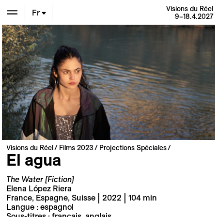
Visions du Réel
Fr
9–18.4.2027
En
De
Visions du Réel
Films 2023
Projections Spéciales
El agua
The Water [Fiction]
Elena López Riera
France, Espagne, Suisse | 2022 | 104 min
Langue : espagnol
Sous-titres : français, anglais