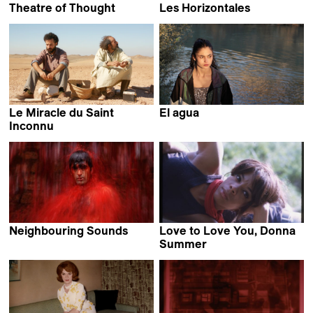
Theatre of Thought
Les Horizontales
Werner Herzog
Le Miracle du Saint
El agua
Elena López Riera
Inconnu
Alaa Eddine Aljem
Neighbouring Sounds
Love to Love You, Donna
Kleber Mendonça Filho
Summer
Roger Ross Williams &
Brooklyn Sudano