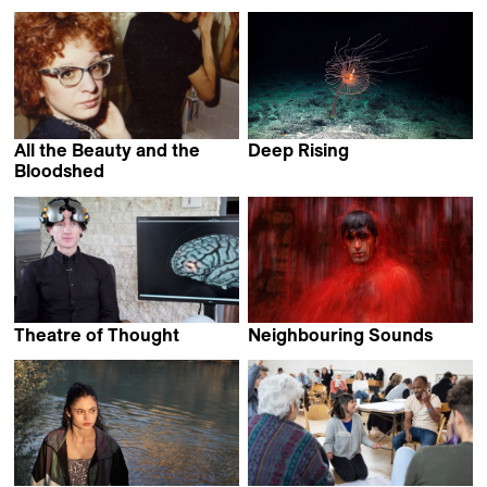
Nicolas Philibert
Alain Tanner
All the Beauty and the
Deep Rising
Matthieu Rytz
Bloodshed
Laura Poitras
Theatre of Thought
Neighbouring Sounds
Werner Herzog
Kleber Mendonça Filho