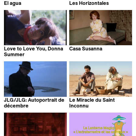
El agua
Les Horizontales
Elena López Riera
Love to Love You, Donna
Casa Susanna
Sébastien Lifshitz
Summer
Roger Ross Williams &
Brooklyn Sudano
JLG/JLG: Autoportrait de
Le Miracle du Saint
décembre
Inconnu
Jean-Luc Godard
Alaa Eddine Aljem