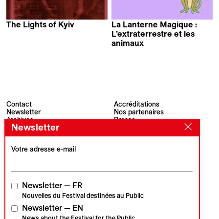
The Lights of Kyiv
La Lanterne Magique :
Serhii Tykhoniuk
L’extraterrestre et les
animaux
Contact
Accréditations
Newsletter
Nos partenaires
Archives
Presse
Newsletter
Visions du Réel
#VisionsduReel
Place du Marché 2
CH–1260 Nyon
Votre adresse e-mail
Partenaire principal
Partenaire média
Newsletter — FR
Nouvelles du Festival destinées au Public
Newsletter — EN
Partenaires institutionnels
News about the Festival for the Public