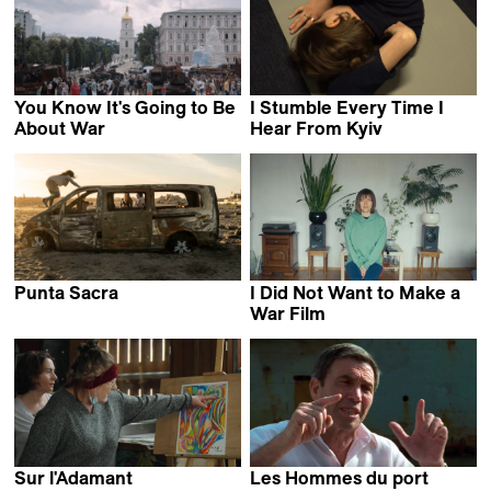
You Know It's Going to Be
I Stumble Every Time I
About War
Hear From Kyiv
Olha Tsybulska
Daryna Mamaisur
Punta Sacra
I Did Not Want to Make a
Francesca Mazzoleni
War Film
Nadia Parfan
Sur l'Adamant
Les Hommes du port