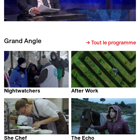
Grand Angle
→ Tout le programme
Nightwatchers
After Work
Juliette de Marcillac
Erik Gandini
She Chef
The Echo