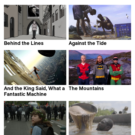
Melanie Liebheit &
Tatiana Huezo
Gereon Wetzel
Behind the Lines
Against the Tide
Alaa Amer & Alisar Hasan
Sarvnik Kaur
And the King Said, What a
The Mountains
Christian Einshøj
Fantastic Machine
Axel Danielson &
Maximilien Van Aertryck