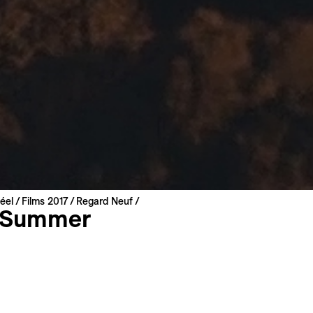
éel
Films 2017
Regard Neuf
 Summer
ate
Scarpelli
lemagne | 2017 | 71 min
mondiale
talien