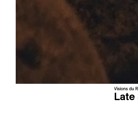
Votre adresse e-mail
Newsletter — FR
Nouvelles du Festival destinées au Public
Newsletter — EN
News about the Festival for the Public
Industry Newsletter — EN
News about the Festival & Professional activities
S'inscrire
Ce site est protégé par reCAPTCHA, la
Politique de confidentialité
Visions du R
et les
Conditions d'utilisation
de Google s'appliquent.
Late
Tarda Est
Antonello 
Italie, Al
Première 
Langue : i