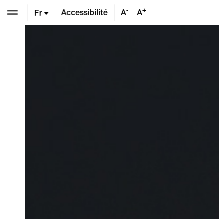
-
+
Accessibilité
A
A
Fr
En
De