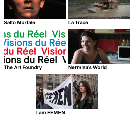
Salto Mortale
La Trace
Guillaume Kozakiewiez
Enrico Pizzolato &
Gabriel Tejedor
The Art Foundry
Nermina's World
Iwan Schumacher
Vittoria Fiumi
I am FEMEN
Alain Margot