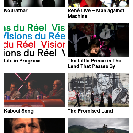
Nourathar
René Live – Man against
Jérôme Monnot &
Machine
Milla Quixote
Sandro Zollinger
Life in Progress
The Little Prince in The
Irene Loebell
Land That Passes By
Carina Freire
Kaboul Song
The Promised Land
Lisbeth Koutchoumoff &
Francis Reusser
Wolgrand Ribeiro