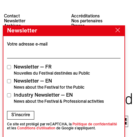
Contact
Accréditations
Newsletter
Nos partenaires
Archives
Presse
Newsletter
Visions du Réel
#VisionsduReel
Place du Marché 2
CH–1260 Nyon
Votre adresse e-mail
Partenaire principal
Partenaire média
Newsletter — FR
Nouvelles du Festival destinées au Public
Newsletter — EN
Partenaires institutionnels
News about the Festival for the Public
Industry Newsletter — EN
News about the Festival & Professional activities
S'inscrire
Ce site est protégé par reCAPTCHA, la
Politique de confidentialité
et les
Conditions d'utilisation
de Google s'appliquent.