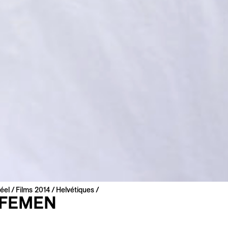
éel
Films 2014
Helvétiques
 FEMEN
EMEN
Prix du Jury SSA/Suis