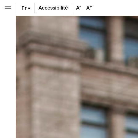
-
+
Accessibilité
A
A
Fr
En
De