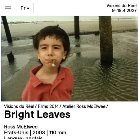
Visions du Réel
Fr
9–18.4.2027
En
De
Visions du Réel
Films 2014
Atelier Ross McElwee
Bright Leaves
Ross McElwee
États-Unis | 2003 | 110 min
Langue : anglais