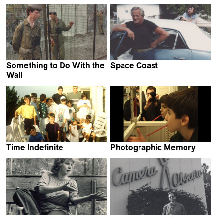
Ross McElwee
Ross McElwee
Something to Do With the
Space Coast
Ross McElwee
Wall
Marilyn Levine &
Ross McElwee
Time Indefinite
Photographic Memory
Ross McElwee
Ross McElwee