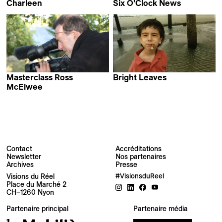
Charleen
Six O’Clock News
Ross McElwee
Ross McElwee
Masterclass Ross
Bright Leaves
Ross McElwee
McElwee
Contact
Accréditations
Newsletter
Nos partenaires
Archives
Presse
Newsletter
Visions du Réel
#VisionsduReel
Place du Marché 2
CH–1260 Nyon
Votre adresse e-mail
Partenaire principal
Partenaire média