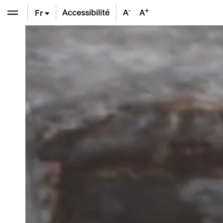
-
+
Accessibilité
A
A
Fr
En
De