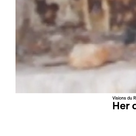
Newsletter
Votre adresse e-mail
Newsletter — FR
Nouvelles du Festival destinées au Public
Newsletter — EN
News about the Festival for the Public
Industry Newsletter — EN
News about the Festival & Professional activities
S'inscrire
Ce site est protégé par reCAPTCHA, la
Politique de confidentialité
Visions du R
et les
Conditions d'utilisation
de Google s'appliquent.
Her 
Nejra Lat
Bosnie-Her
Langue : 