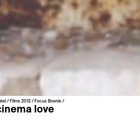
éel
Films 2012
Focus Bosnie
cinema love
ic Hulusic & David-Jan Bronsgeest
zégovine | 2011 | 23 min
bosnien