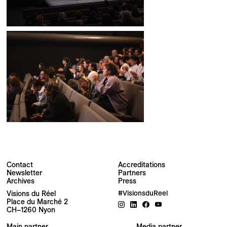
Contact
Accreditations
Newsletter
Partners
Archives
Press
Newsletter
Visions du Réel
#VisionsduReel
Place du Marché 2
CH–1260 Nyon
Your email address
Main partner
Media partner