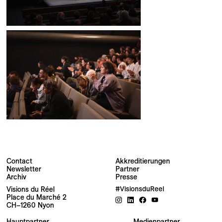
Contact
Akkreditierungen
Newsletter
Partner
Newsletter
Archiv
Presse
Visions du Réel
#VisionsduReel
Place du Marché 2
Ihre E-Mail-Adresse
CH–1260 Nyon
Hauptpartner
Medienpartner