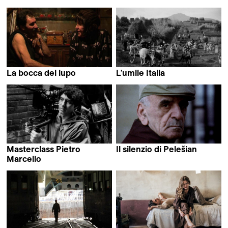
La bocca del lupo
L'umile Italia
Pietro Marcello
Pietro Marcello &
Sara Fgaier
Masterclass Pietro
Il silenzio di Pelešian
Pietro Marcello
Marcello
Pietro Marcello