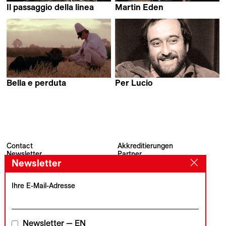
Il passaggio della linea
Martin Eden
Pietro Marcello
Pietro Marcello
Bella e perduta
Per Lucio
Pietro Marcello
Pietro Marcello
Contact
Akkreditierungen
Newsletter
Partner
Archiv
Presse
Newsletter
Visions du Réel
#VisionsduReel
Place du Marché 2
Ihre E-Mail-Adresse
CH–1260 Nyon
Hauptpartner
Medienpartner
Newsletter — EN