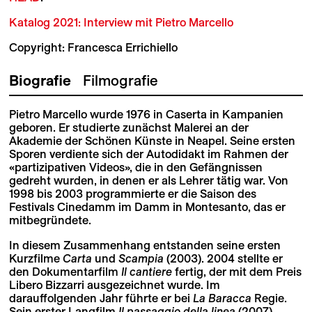
Katalog 2021: Interview mit Pietro Marcello
Copyright: Francesca Errichiello
Biografie
Filmografie
Pietro Marcello wurde 1976 in Caserta in Kampanien
geboren. Er studierte zunächst Malerei an der
Akademie der Schönen Künste in Neapel. Seine ersten
Sporen verdiente sich der Autodidakt im Rahmen der
«partizipativen Videos», die in den Gefängnissen
gedreht wurden, in denen er als Lehrer tätig war. Von
1998 bis 2003 programmierte er die Saison des
Festivals Cinedamm im Damm in Montesanto, das er
mitbegründete.
In diesem Zusammenhang entstanden seine ersten
Kurzfilme
Carta
und
Scampia
(2003). 2004 stellte er
den Dokumentarfilm
Il cantiere
fertig, der mit dem Preis
Libero Bizzarri ausgezeichnet wurde. Im
darauffolgenden Jahr führte er bei
La Baracca
Regie.
Sein erster Langfilm
Il passaggio della linea
(2007)