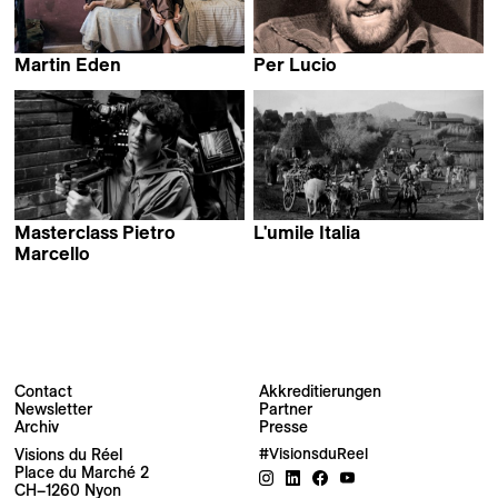
Martin Eden
Per Lucio
Pietro Marcello
Pietro Marcello
Masterclass Pietro
L'umile Italia
Pietro Marcello &
Marcello
Pietro Marcello
Sara Fgaier
Contact
Akkreditierungen
Newsletter
Partner
Newsletter
Archiv
Presse
Visions du Réel
#VisionsduReel
Place du Marché 2
Ihre E-Mail-Adresse
CH–1260 Nyon