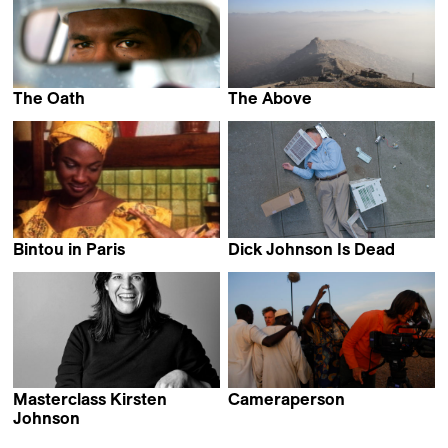
The Oath
The Above
Laura Poitras
Kirsten Johnson
Bintou in Paris
Dick Johnson Is Dead
Kirsten Johnson
Kirsten Johnson
Masterclass Kirsten
Cameraperson
Kirsten Johnson
Johnson