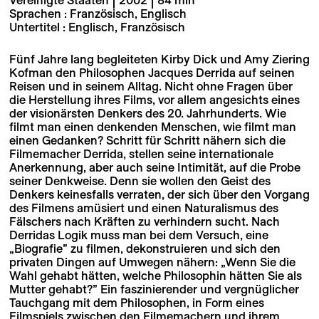
Vereinigte Staaten | 2002 | 84 min
Sprachen : Französisch, Englisch
Untertitel : Englisch, Französisch
Fünf Jahre lang begleiteten Kirby Dick und Amy Ziering
Kofman den Philosophen Jacques Derrida auf seinen
Reisen und in seinem Alltag. Nicht ohne Fragen über
die Herstellung ihres Films, vor allem angesichts eines
der visionärsten Denkers des 20. Jahrhunderts. Wie
filmt man einen denkenden Menschen, wie filmt man
einen Gedanken? Schritt für Schritt nähern sich die
Filmemacher Derrida, stellen seine internationale
Anerkennung, aber auch seine Intimität, auf die Probe
seiner Denkweise. Denn sie wollen den Geist des
Denkers keinesfalls verraten, der sich über den Vorgang
des Filmens amüsiert und einen Naturalismus des
Fälschers nach Kräften zu verhindern sucht. Nach
Derridas Logik muss man bei dem Versuch, eine
„Biografie” zu filmen, dekonstruieren und sich den
privaten Dingen auf Umwegen nähern: „Wenn Sie die
Wahl gehabt hätten, welche Philosophin hätten Sie als
Mutter gehabt?” Ein faszinierender und vergnüglicher
Tauchgang mit dem Philosophen, in Form eines
Filmspiels zwischen den Filmemachern und ihrem