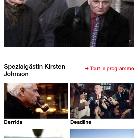
Spezialgästin Kirsten
→ Tout le programme
Johnson
Derrida
Deadline
Kirby Dick & Amy Ziering
Katy Chevigny &
Kofman
Kirsten Johnson