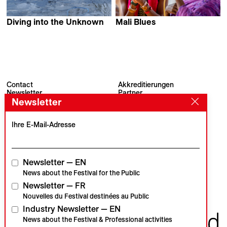
Diving into the Unknown
Mali Blues
Juan Reina
Gregor Lutz
Contact
Akkreditierungen
Newsletter
Partner
Newsletter
Archiv
Presse
Visions du Réel
#VisionsduReel
Place du Marché 2
Ihre E-Mail-Adresse
CH–1260 Nyon
Hauptpartner
Medienpartner
Newsletter — EN
News about the Festival for the Public
Newsletter — FR
Institutionelle Partner
Nouvelles du Festival destinées au Public
Industry Newsletter — EN
News about the Festival & Professional activities