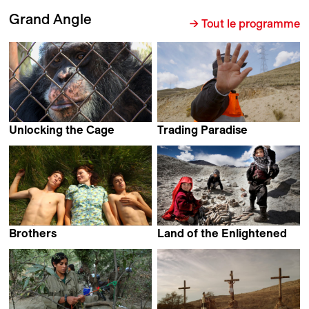
Grand Angle
→ Tout le programme
Unlocking the Cage
Trading Paradise
Chris Hegedus & D
Daniel Schweizer
A Pennebaker
Brothers
Land of the Enlightened
Aslaug Holm
Pieter-Jan De Pue