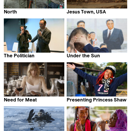
North
Jesus Town, USA
Ertuğrul Mavioğlu &
Billie Mintz & Julian Pinder
Çayan Demirel
The Politician
Under the Sun
Laurent Cibien
Vitaly Mansky
Need for Meat
Presenting Princess Shaw
Marijn Frank
Ido Haar