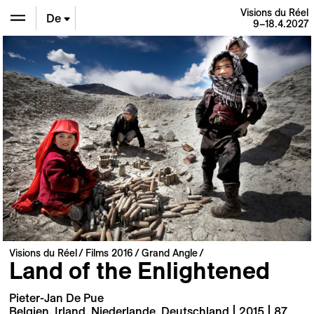
Visions du Réel
De
9–18.4.2027
En
Fr
Visions du Réel
Films 2016
Grand Angle
Land of the Enlightened
Pieter-Jan De Pue
Belgien, Irland, Niederlande, Deutschland | 2015 | 87