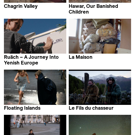
Chagrin Valley
Hawar, Our Banished
Nathalie Berger
Children
Pascale Bourgaux
Ruäch – A Journey Into
La Maison
Sophie Ballmer
Yenish Europe
Andreas Müller & Simon
Guy Fässler
Floating Islands
Le Fils du chasseur
Nicolas Humbert &
Juliette Riccaboni
Simone Fürbringer