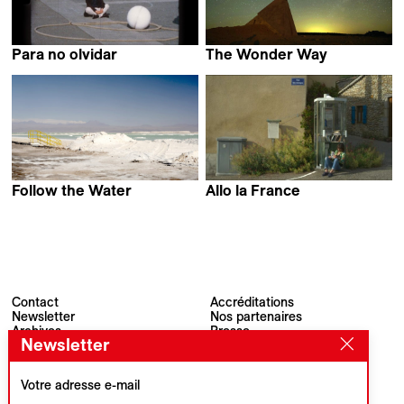
Para no olvidar
The Wonder Way
Laura Gabay
Emmanuelle Antille
Follow the Water
Allo la France
Clément Postec &
Floriane Devigne
Pauline Julier
Contact
Accréditations
Newsletter
Nos partenaires
Archives
Presse
Newsletter
Visions du Réel
#VisionsduReel
Place du Marché 2
CH–1260 Nyon
Votre adresse e-mail