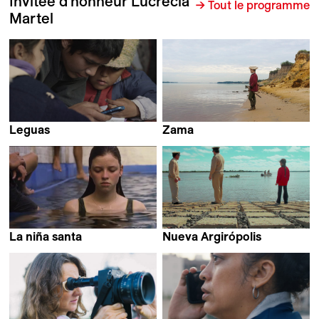
Invitée d'honneur Lucrecia
→ Tout le programme
Martel
Leguas
Zama
Lucrecia Martel
Lucrecia Martel
La niña santa
Nueva Argirópolis
Lucrecia Martel
Lucrecia Martel