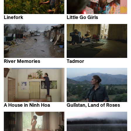
Linefork
Little Go Girls
Vic Rawlings & Jeff Silva
Eliane De Latour
River Memories
Tadmor
Gianluca De Serio &
Lokman Slim &
Massimiliano De Serio
Monika Borgmann
A House in Ninh Hoa
Gulîstan, Land of Roses
Philip Widmann & Phuong-
Zaynê Akyol
Dan Nguyen