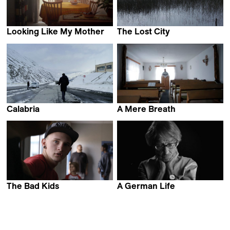
Looking Like My Mother
The Lost City
Dominique Margot
Francisco Hervé
Calabria
A Mere Breath
Pierre-François Sauter
Monica Lazurean-Gorgan
The Bad Kids
A German Life
Keith Fulton & Lou Pepe
Christian Krönes,
Florian Weigensamer,
Roland Schrotthofer & Olaf
S. Müller