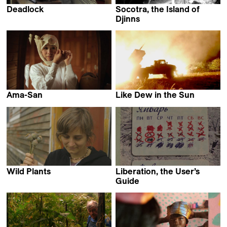
Deadlock
Socotra, the Island of
Harutyun Khachatryan
Djinns
Jordi Esteva
Ama-San
Like Dew in the Sun
Cláudia Varejão
Peter Entell
Wild Plants
Liberation, the User’s
Nicolas Humbert
Guide
Alexander Kuznetsov