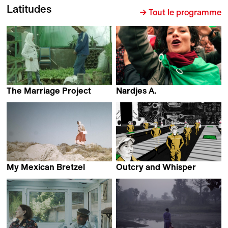
Latitudes
→ Tout le programme
The Marriage Project
Nardjes A.
Atieh Attarzadeh &
Karim Aïnouz
Hesam Eslami
My Mexican Bretzel
Outcry and Whisper
Nuria Giménez
Wen Hai, Jingyan Zeng &
Trish McAdam