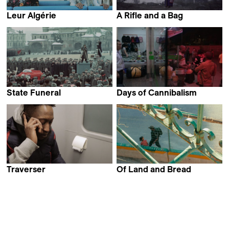
Leur Algérie
A Rifle and a Bag
Lina Soualem
Arya Rothe, Cristina Hanes
& Isabella Rinaldi
State Funeral
Days of Cannibalism
Sergei Loznitsa
Teboho Edkins
Traverser
Of Land and Bread
Joël Richmond
Ehab Tarabieh
Mathieu Akafou