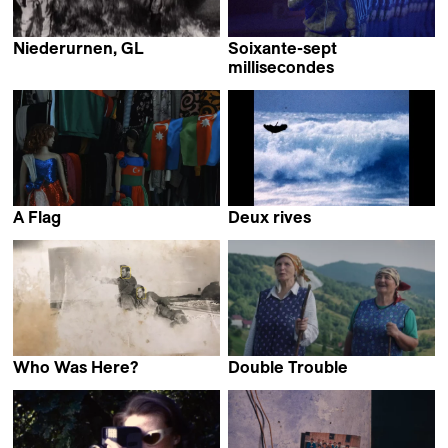
Niederurnen, GL
Soixante-sept
Anna Joos
millisecondes
Fleuryfontaine
A Flag
Deux rives
Lala Aliyeva
Thibault Verneret
Who Was Here?
Double Trouble
Evi Stamou
Emilia Śniegoska