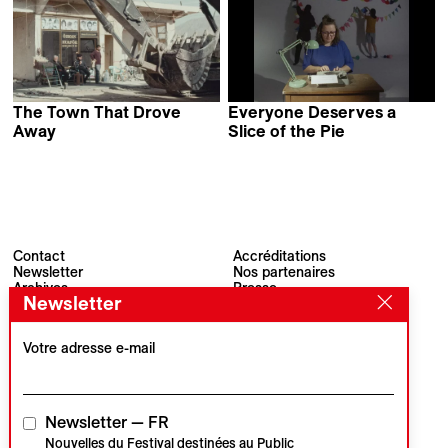
The Town That Drove
Everyone Deserves a
Away
Slice of the Pie
Grzegorz Piekarski &
Sasha Pirker
Natalia Pietsch
Contact
Accréditations
Newsletter
Nos partenaires
Archives
Presse
Newsletter
Visions du Réel
#VisionsduReel
Place du Marché 2
CH–1260 Nyon
Votre adresse e-mail
Partenaire principal
Partenaire média
Newsletter — FR
Nouvelles du Festival destinées au Public