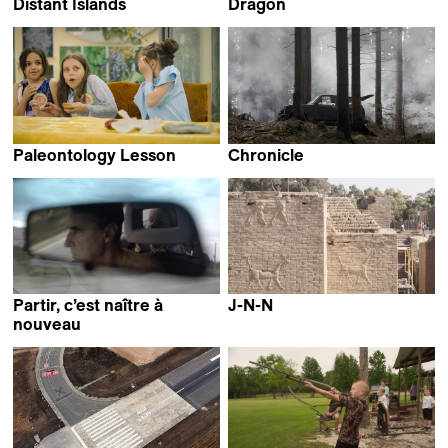
Distant Islands
Dragon
Saarlotta Virri
Samuel Delgado &
Helena Girón
Paleontology Lesson
Chronicle
Sergei Loznitsa
Martin Kollar
Partir, c’est naître à
J-N-N
Ginan Seidl
nouveau
Mladen Bundalo