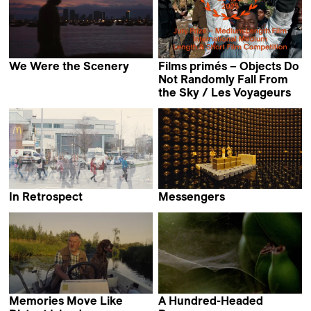
We Were the Scenery
Films primés – Objects Do
Christopher Radcliff
Not Randomly Fall From
the Sky / Les Voyageurs
In Retrospect
Messengers
Daniel Asadi Faezi &
Jeffrey Zablotny
Mila Zhluktenko
Memories Move Like
A Hundred-Headed