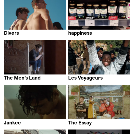
Divers
happiness
Geordie Wood
Fırat Yücel
The Men’s Land
Les Voyageurs
Mariam
David Bingong
Bakacho Khatchvani
Jankee
The Essay
Yamel Thompson
Carmen Ayala Marín &
Alberto Martín Menacho