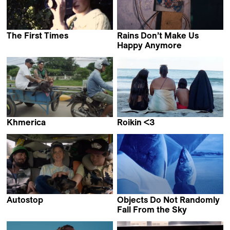
The First Times
Rains Don’t Make Us
Giulia Cosentino &
Happy Anymore
Perla Sardella
Yashasvi Juyal
Khmerica
Roikin <3
Thibaut Amri,
Collective work &
Antoine Guide &
Claudia Mollese
Lucas Sénécaut
Autostop
Objects Do Not Randomly
Roman Hüben
Fall From the Sky
Maria Estela Paiso