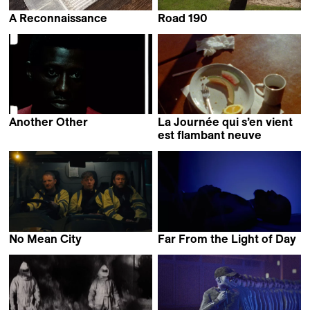
A Reconnaissance
Road 190
Stefan Kruse
Emilie Cornu &
Charlotte Nastasi
Another Other
La Journée qui s’en vient
Bex Oluwatoyin Thompson
est flambant neuve
Jean-Baptiste Mees
No Mean City
Far From the Light of Day
Ross McClean
Yotam Ben-David