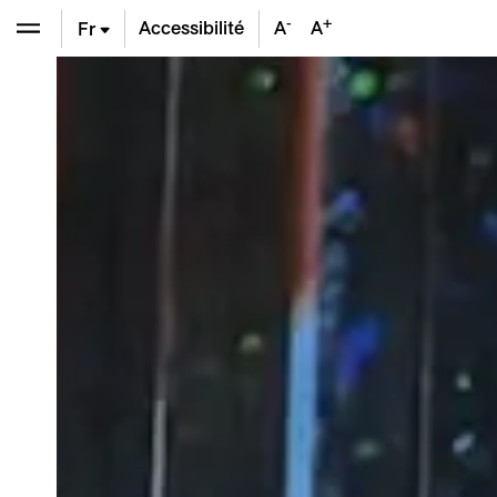
-
+
Accessibilité
A
A
Fr
En
De