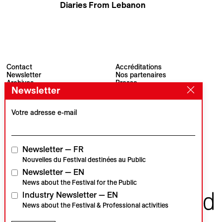
Diaries From Lebanon
Myriam El Hajj
Contact
Accréditations
Newsletter
Nos partenaires
Archives
Presse
Newsletter
Visions du Réel
#VisionsduReel
Place du Marché 2
CH–1260 Nyon
Votre adresse e-mail
Partenaire principal
Partenaire média
Newsletter — FR
Nouvelles du Festival destinées au Public
Newsletter — EN
Partenaires institutionnels
News about the Festival for the Public
Industry Newsletter — EN
News about the Festival & Professional activities