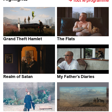
→ Tout le programme
Grand Theft Hamlet
The Flats
Pinny Grylls & Sam Crane
Alessandra Celesia
Realm of Satan
My Father's Diaries
Scott Cummings
Ado Hasanović