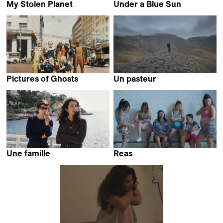
My Stolen Planet
Under a Blue Sun
Farahnaz Sharifi
Daniel Mann
Pictures of Ghosts
Un pasteur
Kleber Mendonça Filho
Louis Hanquet
Une famille
Reas
Christine Angot
Lola Arias