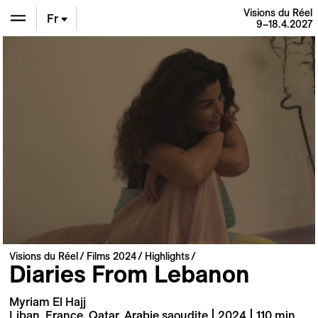
Visions du Réel
Fr
9–18.4.2027
En
De
Visions du Réel
Films 2024
Highlights
Diaries From Lebanon
Myriam El Hajj
Liban, France, Qatar, Arabie saoudite | 2024 | 110 min