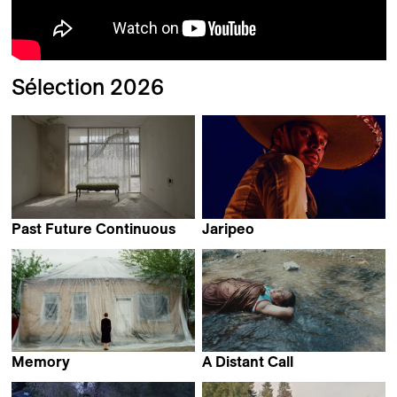
Sélection 2026
Past Future Continuous
Jaripeo
Firouzeh Khosrovani &
Rebecca Zweig &
Morteza Ahmadvand
Efraín Mojica
Memory
A Distant Call
Vladlena Sandu
Andrea Suwito