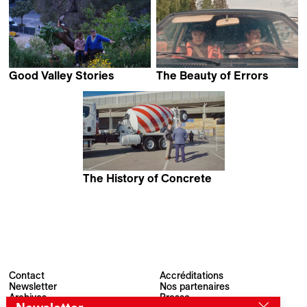
Good Valley Stories
The Beauty of Errors
José Luis Guerin
Jukka Kärkkäinen
The History of Concrete
John Wilson
Contact
Accréditations
Newsletter
Nos partenaires
Archives
Presse