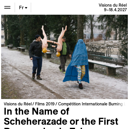
Visions du Réel
Fr
9–18.4.2027
En
De
Visions du Réel
Films 2019
Compétition Internationale Burning Li
In the Name of
Scheherazade or the First