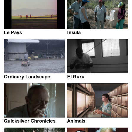
Le Pays
Insula
Lucien Monot
María Onis
Ordinary Landscape
El Guru
Damien Monnier
Rory Barrientos Lamas
Quicksilver Chronicles
Animals
Ben Guez & Sasha Kulak
Jonas Spriestersbach