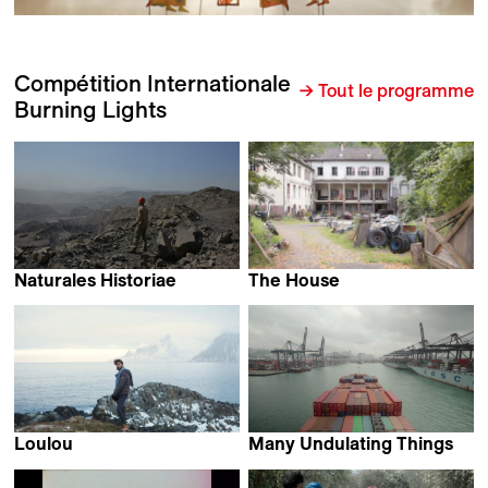
Compétition Internationale
→ Tout le programme
Burning Lights
Naturales Historiae
The House
Pauline Julier
Mali Arun
Loulou
Many Undulating Things
Nathan Hofstetter
Bo Wang & Pan Lu