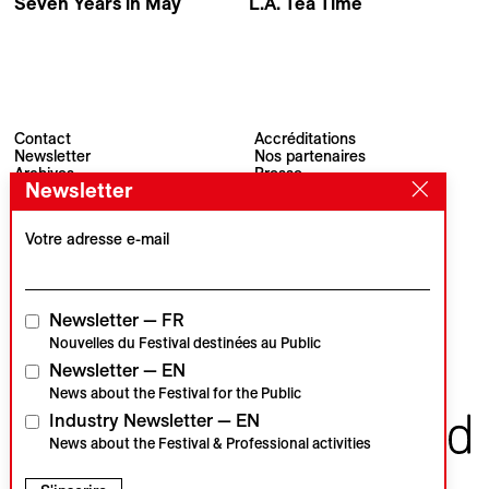
Seven Years in May
L.A. Tea Time
Affonso Uchôa
Sophie Bédard Marcotte
Contact
Accréditations
Newsletter
Nos partenaires
Archives
Presse
Newsletter
Visions du Réel
#VisionsduReel
Place du Marché 2
CH–1260 Nyon
Votre adresse e-mail
Partenaire principal
Partenaire média
Newsletter — FR
Nouvelles du Festival destinées au Public
Newsletter — EN
Partenaires institutionnels
News about the Festival for the Public
Industry Newsletter — EN
News about the Festival & Professional activities