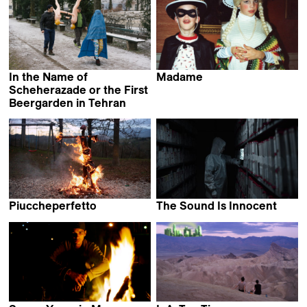
In the Name of
Madame
Stéphane Riethauser
Scheherazade or the First
Beergarden in Tehran
Narges Kalhor
Piuccheperfetto
The Sound Is Innocent
Riccardo Giacconi
Johana Ožvold