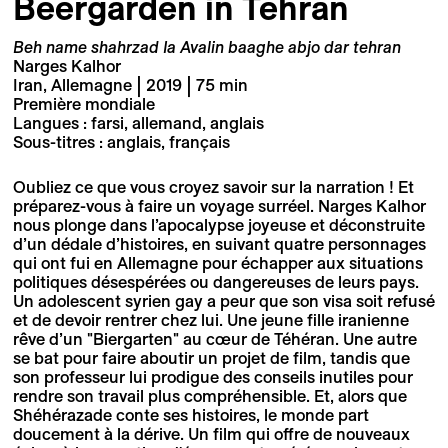
Beergarden in Tehran
Beh name shahrzad Ia Avalin baaghe abjo dar tehran
Narges Kalhor
Iran, Allemagne | 2019 | 75 min
Première mondiale
Langues : farsi, allemand, anglais
Sous-titres : anglais, français
Oubliez ce que vous croyez savoir sur la narration ! Et
préparez-vous à faire un voyage surréel. Narges Kalhor
nous plonge dans l’apocalypse joyeuse et déconstruite
d’un dédale d’histoires, en suivant quatre personnages
qui ont fui en Allemagne pour échapper aux situations
politiques désespérées ou dangereuses de leurs pays.
Un adolescent syrien gay a peur que son visa soit refusé
et de devoir rentrer chez lui. Une jeune fille iranienne
rêve d’un "Biergarten" au cœur de Téhéran. Une autre
se bat pour faire aboutir un projet de film, tandis que
son professeur lui prodigue des conseils inutiles pour
rendre son travail plus compréhensible. Et, alors que
Shéhérazade conte ses histoires, le monde part
doucement à la dérive. Un film qui offre de nouveaux